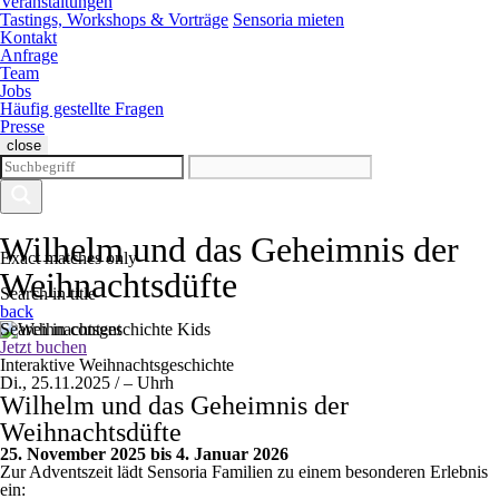
Veranstaltungen
Tastings, Workshops & Vorträge
Sensoria mieten
Kontakt
Anfrage
Team
Jobs
Häufig gestellte Fragen
Presse
close
Wilhelm und das Geheimnis der
Exact matches only
Weihnachtsdüfte
Search in title
back
Search in content
Jetzt buchen
Interaktive Weihnachtsgeschichte
Di., 25.11.2025 / –
Uhr
h
Wilhelm und das Geheimnis der
Weihnachtsdüfte
25. November 2025 bis 4. Januar 2026
Zur Adventszeit lädt Sensoria Familien zu einem besonderen Erlebnis
ein: