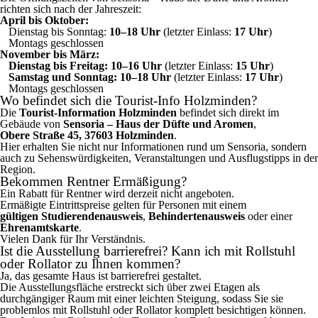
richten sich nach der Jahreszeit:
April bis Oktober:
Dienstag bis Sonntag:
10–18 Uhr
(letzter Einlass:
17 Uhr
)
Montags geschlossen
November bis März:
Dienstag bis Freitag:
10–16 Uhr
(letzter Einlass:
15 Uhr
)
Samstag und Sonntag:
10–18 Uhr
(letzter Einlass:
17 Uhr
)
Montags geschlossen
Wo befindet sich die Tourist-Info Holzminden?
Die
Tourist-Information Holzminden
befindet sich direkt im
Gebäude von
Sensoria – Haus der Düfte und Aromen
,
Obere Straße 45, 37603 Holzminden
.
Hier erhalten Sie nicht nur Informationen rund um Sensoria, sondern
auch zu Sehenswürdigkeiten, Veranstaltungen und Ausflugstipps in der
Region.
Bekommen Rentner Ermäßigung?
Ein Rabatt für Rentner wird derzeit nicht angeboten.
Ermäßigte Eintrittspreise gelten für Personen mit einem
gültigen Studierendenausweis
,
Behindertenausweis
oder einer
Ehrenamtskarte
.
Vielen Dank für Ihr Verständnis.
Ist die Ausstellung barrierefrei? Kann ich mit Rollstuhl
oder Rollator zu Ihnen kommen?
Ja, das gesamte Haus ist barrierefrei gestaltet.
Die Ausstellungsfläche erstreckt sich über zwei Etagen als
durchgängiger Raum mit einer leichten Steigung, sodass Sie sie
problemlos mit Rollstuhl oder Rollator komplett besichtigen können.