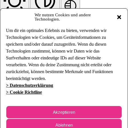
Wir nutzen Cookies und andere
Heller Kontrast
Hoher Kontrast
Einfarbig
Technologien.
Orientierungsmodule
Um dir ein optimales Erlebnis zu bieten, verwenden wir
Technologien wie Cookies, um Geräteinformationen zu
speichern und/oder darauf zuzugreifen. Wenn du diesen
Technologien zustimmst, können wir Daten wie das
Surfverhalten oder eindeutige IDs auf dieser Website
Leselinie
Leseansicht
Bilder ausblenden
Inhalt hervorheben
verarbeiten. Wenn du deine Zustimmung nicht erteilst oder
zurückziehst, können bestimmte Merkmale und Funktionen
beeinträchtigt werden.
> Datenschutzerklärung
> Cookie Richtline
Animationen stoppen
Links hervorheben
Skip To Content
Einstellungen zurücksetzen
Akzeptieren
Ablehnen