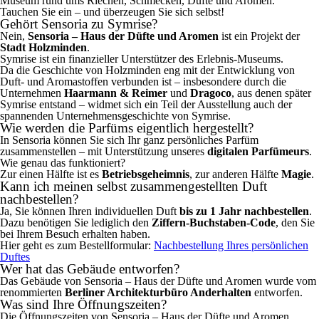
Museum rund ums Riechen, Schmecken, Düfte und Aromen.
Tauchen Sie ein – und überzeugen Sie sich selbst!
Gehört Sensoria zu Symrise?
Nein,
Sensoria – Haus der Düfte und Aromen
ist ein Projekt der
Stadt Holzminden
.
Symrise ist ein finanzieller Unterstützer des Erlebnis-Museums.
Da die Geschichte von Holzminden eng mit der Entwicklung von
Duft- und Aromastoffen verbunden ist – insbesondere durch die
Unternehmen
Haarmann & Reimer
und
Dragoco
, aus denen später
Symrise entstand – widmet sich ein Teil der Ausstellung auch der
spannenden Unternehmensgeschichte von Symrise.
Wie werden die Parfüms eigentlich hergestellt?
In Sensoria können Sie sich Ihr ganz persönliches Parfüm
zusammenstellen – mit Unterstützung unseres
digitalen Parfümeurs
.
Wie genau das funktioniert?
Zur einen Hälfte ist es
Betriebsgeheimnis
, zur anderen Hälfte
Magie
.
Kann ich meinen selbst zusammengestellten Duft
nachbestellen?
Ja, Sie können Ihren individuellen Duft
bis zu 1 Jahr nachbestellen
.
Dazu benötigen Sie lediglich den
Ziffern-Buchstaben-Code
, den Sie
bei Ihrem Besuch erhalten haben.
Hier geht es zum Bestellformular:
Nachbestellung Ihres persönlichen
Duftes
Wer hat das Gebäude entworfen?
Das Gebäude von Sensoria – Haus der Düfte und Aromen wurde vom
renommierten
Berliner Architekturbüro Anderhalten
entworfen.
Was sind Ihre Öffnungszeiten?
Die Öffnungszeiten von Sensoria – Haus der Düfte und Aromen