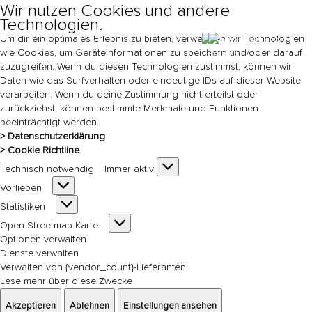
Wir nutzen Cookies und andere
Technologien.
Um dir ein optimales Erlebnis zu bieten, verwenden wir Technologien
Ticket
wie Cookies, um Geräteinformationen zu speichern und/oder darauf
s
zuzugreifen. Wenn du diesen Technologien zustimmst, können wir
Daten wie das Surfverhalten oder eindeutige IDs auf dieser Website
DE
EN
verarbeiten. Wenn du deine Zustimmung nicht erteilst oder
zurückziehst, können bestimmte Merkmale und Funktionen
beeinträchtigt werden.
> Datenschutzerklärung
> Cookie Richtline
Technisch
Technisch notwendig
Immer aktiv
notwendig
Vorlieben
Vorlieben
Statistiken
Statistiken
Open
Open Streetmap Karte
Streetmap
Optionen verwalten
Karte
Dienste verwalten
Verwalten von {vendor_count}-Lieferanten
Lese mehr über diese Zwecke
Akzeptieren
Ablehnen
Einstellungen ansehen