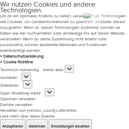
Wir nutzen Cookies und andere
Technologien.
Um dir ein optimales Erlebnis zu bieten, verwenden wir Technologien
Ticket
wie Cookies, um Geräteinformationen zu speichern und/oder darauf
s
zuzugreifen. Wenn du diesen Technologien zustimmst, können wir
Daten wie das Surfverhalten oder eindeutige IDs auf dieser Website
DE
EN
verarbeiten. Wenn du deine Zustimmung nicht erteilst oder
zurückziehst, können bestimmte Merkmale und Funktionen
beeinträchtigt werden.
> Datenschutzerklärung
> Cookie Richtline
Technisch
Technisch notwendig
Immer aktiv
notwendig
Vorlieben
Vorlieben
Statistiken
Statistiken
Open
Open Streetmap Karte
Streetmap
Optionen verwalten
Karte
Dienste verwalten
Verwalten von {vendor_count}-Lieferanten
Lese mehr über diese Zwecke
Akzeptieren
Ablehnen
Einstellungen ansehen