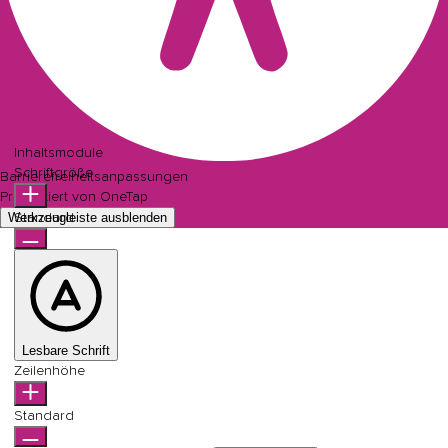
Inhaltsmodule
Schriftgröße
Barrierefreiheitsanpassungen
Präsentiert von
OneTap
Werkzeugleiste ausblenden
Standard
Lesbare Schrift
Zeilenhöhe
Standard