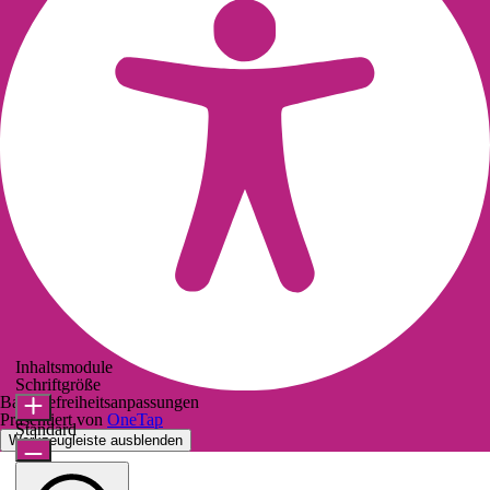
Inhaltsmodule
Schriftgröße
Barrierefreiheitsanpassungen
Präsentiert von
OneTap
Standard
Werkzeugleiste ausblenden