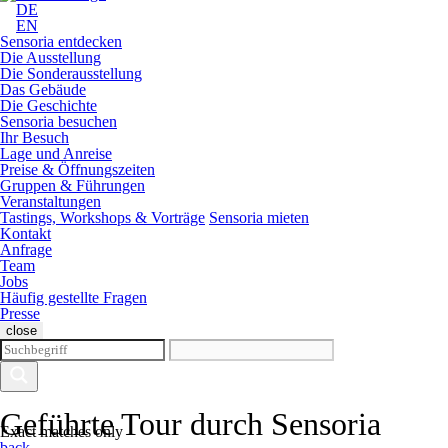
DE
EN
Sensoria entdecken
Die Ausstellung
Die Sonderausstellung
Das Gebäude
Die Geschichte
Sensoria besuchen
Ihr Besuch
Lage und Anreise
Preise & Öffnungszeiten
Gruppen & Führungen
Veranstaltungen
Tastings, Workshops & Vorträge
Sensoria mieten
Kontakt
Anfrage
Team
Jobs
Häufig gestellte Fragen
Presse
close
Geführte Tour durch Sensoria
Exact matches only
back