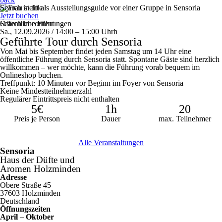
Search in title
Jetzt buchen
Search in content
Öffentliche Führungen
Sa., 12.09.2026 / 14:00 – 15:00
Uhr
h
Geführte Tour durch Sensoria
Von Mai bis September findet jeden Samstag um 14 Uhr eine
öffentliche Führung durch Sensoria statt. Spontane Gäste sind herzlich
willkommen – wer möchte, kann die Führung vorab bequem im
Onlineshop buchen.
Treffpunkt: 10 Minuten vor Beginn im Foyer von Sensoria
Keine Mindestteilnehmerzahl
Regulärer Eintrittspreis nicht enthalten
5€
1h
20
Preis je Person
Dauer
max. Teilnehmer
Alle Veranstaltungen
Sensoria
Haus der Düfte und
Aromen Holzminden
Adresse
Obere Straße 45
37603 Holzminden
Deutschland
Öffnungszeiten
April – Oktober