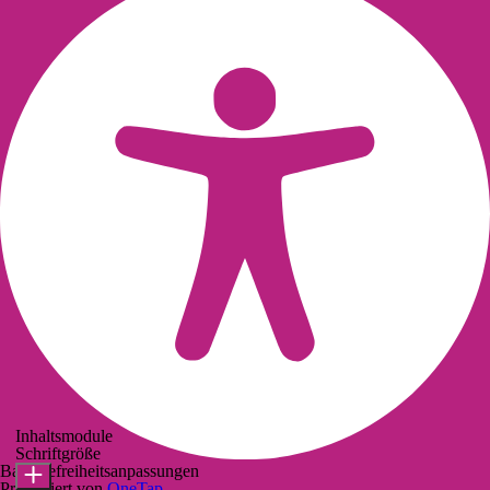
Inhaltsmodule
Schriftgröße
Barrierefreiheitsanpassungen
Präsentiert von
OneTap