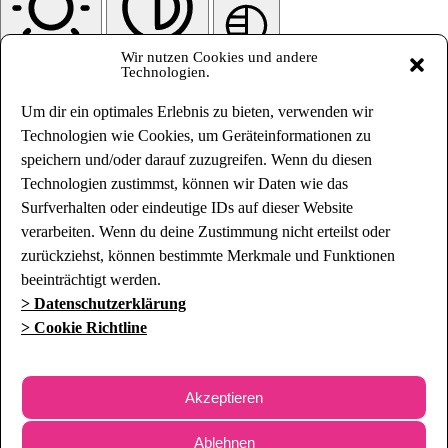
Wir nutzen Cookies und andere
Heller Kontrast
Hoher Kontrast
Einfarbig
Technologien.
Orientierungsmodule
Um dir ein optimales Erlebnis zu bieten, verwenden wir
Technologien wie Cookies, um Geräteinformationen zu
speichern und/oder darauf zuzugreifen. Wenn du diesen
Technologien zustimmst, können wir Daten wie das
Surfverhalten oder eindeutige IDs auf dieser Website
Leselinie
Leseansicht
Bilder ausblenden
Inhalt hervorheben
verarbeiten. Wenn du deine Zustimmung nicht erteilst oder
zurückziehst, können bestimmte Merkmale und Funktionen
beeinträchtigt werden.
> Datenschutzerklärung
> Cookie Richtline
Animationen stoppen
Links hervorheben
Skip To Content
Einstellungen zurücksetzen
Akzeptieren
Ablehnen