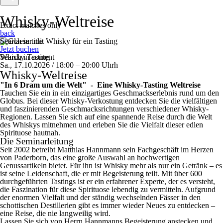
Whisky-Weltreise
Exact matches only
back
Search in title
Jetzt buchen
Search in content
Whisky-Tasting
Sa., 17.10.2026 / 18:00 – 20:00
Uhr
h
Whisky-Weltreise
"In 6 Dram um die Welt" - Eine Whisky-Tasting Weltreise
Tauchen Sie ein in ein einzigartiges Geschmackserlebnis rund um den
Globus. Bei dieser Whisky-Verkostung entdecken Sie die vielfältigen
und faszinierenden Geschmacksrichtungen verschiedener Whisky-
Regionen. Lassen Sie sich auf eine spannende Reise durch die Welt
des Whiskys mitnehmen und erleben Sie die Vielfalt dieser edlen
Spirituose hautnah.
Die Seminarleitung
Seit 2002 betreibt Matthias Hannmann sein Fachgeschäft im Herzen
von Paderborn, das eine große Auswahl an hochwertigen
Genussartikeln bietet. Für ihn ist Whisky mehr als nur ein Getränk – es
ist seine Leidenschaft, die er mit Begeisterung teilt. Mit über 600
durchgeführten Tastings ist er ein erfahrener Experte, der es versteht,
die Faszination für diese Spirituose lebendig zu vermitteln. Aufgrund
der enormen Vielfalt und der ständig wechselnden Fässer in den
schottischen Destillerien gibt es immer wieder Neues zu entdecken –
eine Reise, die nie langweilig wird.
Lassen Sie sich von Herrn Hannmanns Begeisterung anstecken und