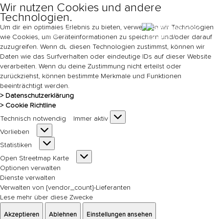
Wir nutzen Cookies und andere
Technologien.
Um dir ein optimales Erlebnis zu bieten, verwenden wir Technologien
Ticket
wie Cookies, um Geräteinformationen zu speichern und/oder darauf
s
zuzugreifen. Wenn du diesen Technologien zustimmst, können wir
Daten wie das Surfverhalten oder eindeutige IDs auf dieser Website
DE
EN
verarbeiten. Wenn du deine Zustimmung nicht erteilst oder
zurückziehst, können bestimmte Merkmale und Funktionen
beeinträchtigt werden.
> Datenschutzerklärung
> Cookie Richtline
Technisch
Technisch notwendig
Immer aktiv
notwendig
Vorlieben
Vorlieben
Statistiken
Statistiken
Open
Open Streetmap Karte
Streetmap
Optionen verwalten
Karte
Dienste verwalten
Verwalten von {vendor_count}-Lieferanten
Lese mehr über diese Zwecke
Akzeptieren
Ablehnen
Einstellungen ansehen