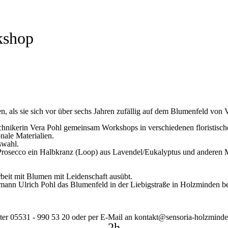
kshop
, als sie sich vor über sechs Jahren zufällig auf dem Blumenfeld von 
echnikerin Vera Pohl gemeinsam Workshops in verschiedenen floristisch
nale Materialien.
swahl.
s Prosecco ein Halbkranz (Loop) aus Lavendel/Eukalyptus und anderen 
Arbeit mit Blumen mit Leidenschaft ausübt.
hemann Ulrich Pohl das Blumenfeld in der Liebigstraße in Holzminden
unter 05531 - 990 53 20 oder per E-Mail an kontakt@sensoria-holzmin
2h