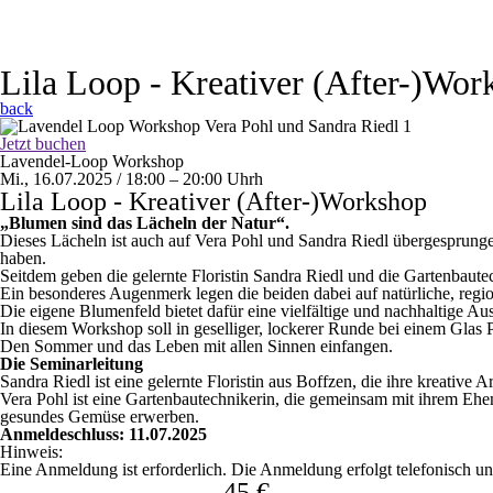
Lila Loop - Kreativer (After-)Wor
back
Jetzt buchen
Lavendel-Loop Workshop
Mi., 16.07.2025 / 18:00 – 20:00
Uhr
h
Lila Loop - Kreativer (After-)Workshop
„Blumen sind das Lächeln der Natur“.
Dieses Lächeln ist auch auf Vera Pohl und Sandra Riedl übergesprungen
haben.
Seitdem geben die gelernte Floristin Sandra Riedl und die Gartenbaut
Ein besonderes Augenmerk legen die beiden dabei auf natürliche, regio
Die eigene Blumenfeld bietet dafür eine vielfältige und nachhaltige Au
In diesem Workshop soll in geselliger, lockerer Runde bei einem Gla
Den Sommer und das Leben mit allen Sinnen einfangen.
Die Seminarleitung
Sandra Riedl ist eine gelernte Floristin aus Boffzen, die ihre kreative 
Vera Pohl ist eine Gartenbautechnikerin, die gemeinsam mit ihrem E
gesundes Gemüse erwerben.
Anmeldeschluss: 11.07.2025
Hinweis:
Eine Anmeldung ist erforderlich. Die Anmeldung erfolgt telefonisch 
45 €