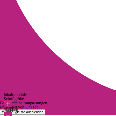
Inhaltsmodule
Schriftgröße
Barrierefreiheitsanpassungen
Präsentiert von
OneTap
Standard
Werkzeugleiste ausblenden