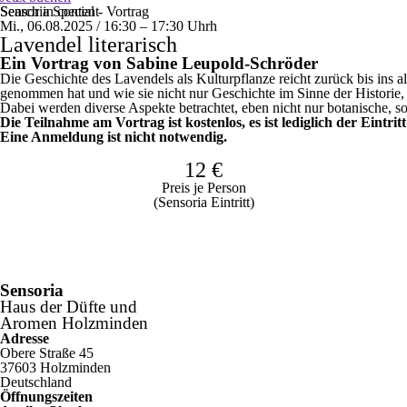
Search in content
Sensoria Special - Vortrag
Mi., 06.08.2025 / 16:30 – 17:30
Uhr
h
Lavendel literarisch
Ein Vortrag von Sabine Leupold-Schröder
Die Geschichte des Lavendels als Kulturpflanze reicht zurück bis ins a
genommen hat und wie sie nicht nur Geschichte im Sinne der Historie, 
Dabei werden diverse Aspekte betrachtet, eben nicht nur botanische, s
Die Teilnahme am Vortrag ist kostenlos, es ist lediglich der Eintritt
Eine Anmeldung ist nicht notwendig.
12 €
Preis je Person
(Sensoria Eintritt)
Sensoria
Haus der Düfte und
Aromen Holzminden
Adresse
Obere Straße 45
37603 Holzminden
Deutschland
Öffnungszeiten