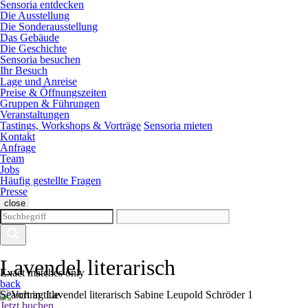
Sensoria entdecken
Die Ausstellung
Die Sonderausstellung
Das Gebäude
Die Geschichte
Sensoria besuchen
Ihr Besuch
Lage und Anreise
Preise & Öffnungszeiten
Gruppen & Führungen
Veranstaltungen
Tastings, Workshops & Vorträge
Sensoria mieten
Kontakt
Anfrage
Team
Jobs
Häufig gestellte Fragen
Presse
close
Lavendel literarisch
Exact matches only
back
Search in title
Jetzt buchen