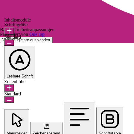
Inhaltsmodule
Schriftgröße
Barrierefreiheitsanpassungen
Präsentiert von
OneTap
Standard
Werkzeugleiste ausblenden
Lesbare Schrift
Zeilenhöhe
Standard
Mauszeiger
Zeichenabstand
Schriftstärke