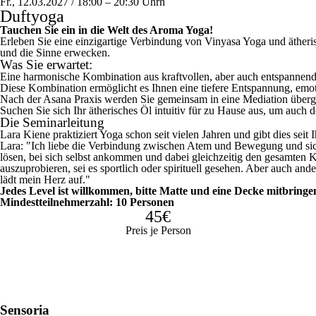
Fr., 12.03.2027 / 18:00 – 20:30
Uhr
h
Duftyoga
Tauchen Sie ein in die Welt des Aroma Yoga!
Erleben Sie eine einzigartige Verbindung von Vinyasa Yoga und ätheri
und die Sinne erwecken.
Was Sie erwartet:
Eine harmonische Kombination aus kraftvollen, aber auch entspanne
Diese Kombination ermöglicht es Ihnen eine tiefere Entspannung, emot
Nach der Asana Praxis werden Sie gemeinsam in eine Mediation überge
Suchen Sie sich Ihr ätherisches Öl intuitiv für zu Hause aus, um auch 
Die Seminarleitung
Lara Kiene praktiziert Yoga schon seit vielen Jahren und gibt dies seit
Lara: "Ich liebe die Verbindung zwischen Atem und Bewegung und sich 
lösen, bei sich selbst ankommen und dabei gleichzeitig den gesamten K
auszuprobieren, sei es sportlich oder spirituell gesehen. Aber auch and
lädt mein Herz auf."
Jedes Level ist willkommen, bitte Matte und eine Decke mitbringe
Mindestteilnehmerzahl: 10 Personen
45€
Preis je Person
Sensoria