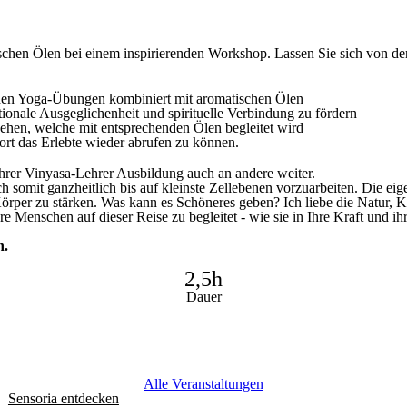
schen Ölen bei einem inspirierenden Workshop. Lassen Sie sich von de
nden Yoga-Übungen kombiniert mit aromatischen Ölen
ionale Ausgeglichenheit und spirituelle Verbindung zu fördern
hen, welche mit entsprechenden Ölen begleitet wird
dort das Erlebte wieder abrufen zu können.
 Ihrer Vinyasa-Lehrer Ausbildung auch an andere weiter.
somit ganzheitlich bis auf kleinste Zellebenen vorzuarbeiten. Die eig
örper zu stärken. Was kann es Schöneres geben? Ich liebe die Natur, K
ere Menschen auf dieser Reise zu begleitet - wie sie in Ihre Kraft und i
n.
2,5h
Dauer
Alle Veranstaltungen
Sensoria entdecken