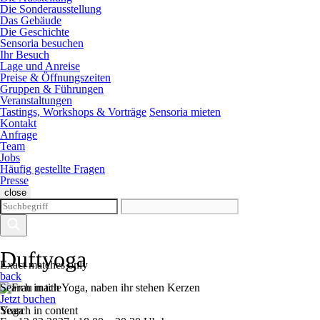
Die Sonderausstellung
Das Gebäude
Die Geschichte
Sensoria besuchen
Ihr Besuch
Lage und Anreise
Preise & Öffnungszeiten
Gruppen & Führungen
Veranstaltungen
Tastings, Workshops & Vorträge
Sensoria mieten
Kontakt
Anfrage
Team
Jobs
Häufig gestellte Fragen
Presse
close
Duftyoga
Exact matches only
back
Search in title
Jetzt buchen
Search in content
Yoga