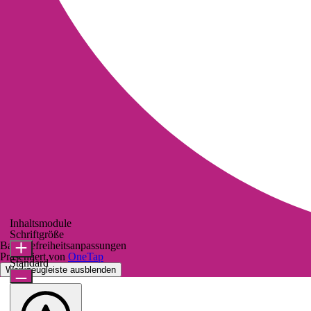
Inhaltsmodule
Schriftgröße
Barrierefreiheitsanpassungen
Präsentiert von
OneTap
Standard
Werkzeugleiste ausblenden