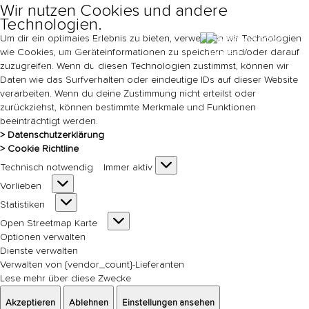
Wir nutzen Cookies und andere
Technologien.
Um dir ein optimales Erlebnis zu bieten, verwenden wir Technologien
Ticket
wie Cookies, um Geräteinformationen zu speichern und/oder darauf
s
zuzugreifen. Wenn du diesen Technologien zustimmst, können wir
Daten wie das Surfverhalten oder eindeutige IDs auf dieser Website
DE
EN
verarbeiten. Wenn du deine Zustimmung nicht erteilst oder
zurückziehst, können bestimmte Merkmale und Funktionen
beeinträchtigt werden.
> Datenschutzerklärung
> Cookie Richtline
Technisch
Technisch notwendig
Immer aktiv
notwendig
Vorlieben
Vorlieben
Statistiken
Statistiken
Open
Open Streetmap Karte
Streetmap
Optionen verwalten
Karte
Dienste verwalten
Verwalten von {vendor_count}-Lieferanten
Lese mehr über diese Zwecke
Akzeptieren
Ablehnen
Einstellungen ansehen